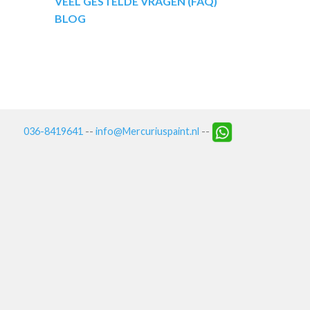
VEEL GESTELDE VRAGEN (FAQ)
BLOG
036-8419641
--
info@Mercuriuspaint.nl
--