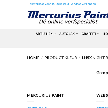
Skip
✔️
op werkdag voor 15:00 besteld=vandaag verzonden
to
content
ARTISTIEK
AUTOLAK
GRAFFITI
HO
HOME
/
PRODUCT KLEUR
/
LH5X NIGHT 
Geen p
MERCURIUS PAINT
WEB