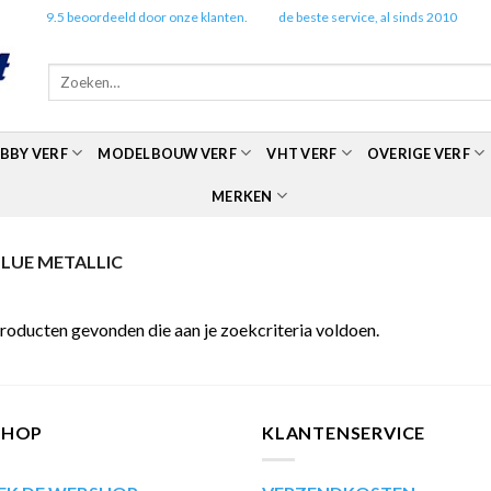
✔️
9.5 beoordeeld door onze klanten.
✔️
de beste service, al sinds 2010
Zoeken
naar:
BBY VERF
MODELBOUW VERF
VHT VERF
OVERIGE VERF
MERKEN
BLUE METALLIC
roducten gevonden die aan je zoekcriteria voldoen.
SHOP
KLANTENSERVICE