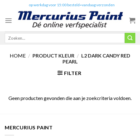
Skip
✔️
op werkdag voor 15:00 besteld=vandaag verzonden
to
content
Zoeken
naar:
HOME
/
PRODUCT KLEUR
/
L2 DARK CANDY RED
PEARL
FILTER
Geen producten gevonden die aan je zoekcriteria voldoen.
MERCURIUS PAINT