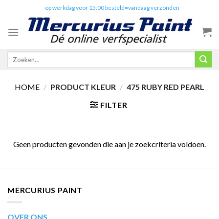
Skip
✔️
op werkdag voor 15:00 besteld=vandaag verzonden
to
content
Zoeken
naar:
HOME
/
PRODUCT KLEUR
/
475 RUBY RED PEARL
FILTER
Geen producten gevonden die aan je zoekcriteria voldoen.
MERCURIUS PAINT
OVER ONS