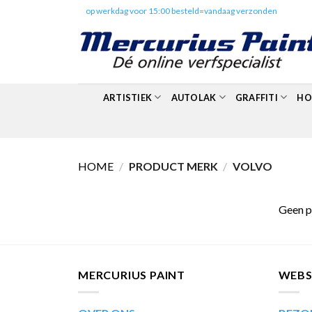
Skip
✔️
op werkdag voor 15:00 besteld=vandaag verzonden
to
content
ARTISTIEK
AUTOLAK
GRAFFITI
HO
HOME
/
PRODUCT MERK
/
VOLVO
Geen p
MERCURIUS PAINT
WEB