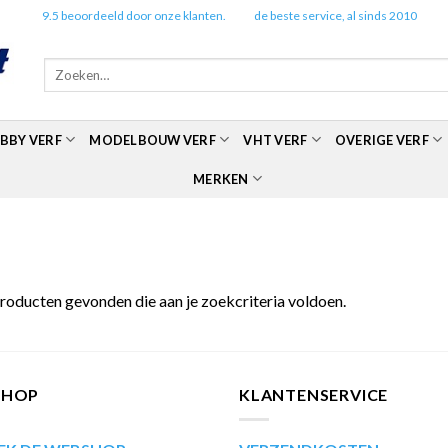
✔️
9.5 beoordeeld door onze klanten.
✔️
de beste service, al sinds 2010
Zoeken
naar:
BBY VERF
MODELBOUW VERF
VHT VERF
OVERIGE VERF
MERKEN
roducten gevonden die aan je zoekcriteria voldoen.
SHOP
KLANTENSERVICE