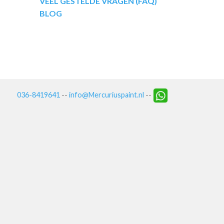
VEEL GESTELDE VRAGEN (FAQ)
BLOG
036-8419641
--
info@Mercuriuspaint.nl
--