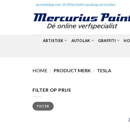
Skip
✔️
op werkdag voor 15:00 besteld=vandaag verzonden
to
content
ARTISTIEK
AUTOLAK
GRAFFITI
HO
HOME
/
PRODUCT MERK
/
TESLA
FILTER OP PRIJS
Min.
Max.
FILTER
prijs
prijs