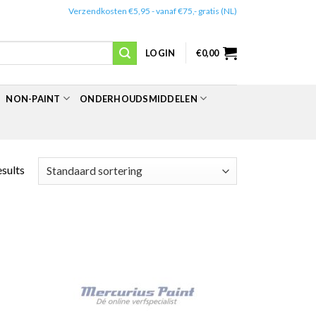
✔️
Verzendkosten €5,95 - vanaf €75,- gratis (NL)
LOGIN
€
0,00
NON-PAINT
ONDERHOUDSMIDDELEN
esults