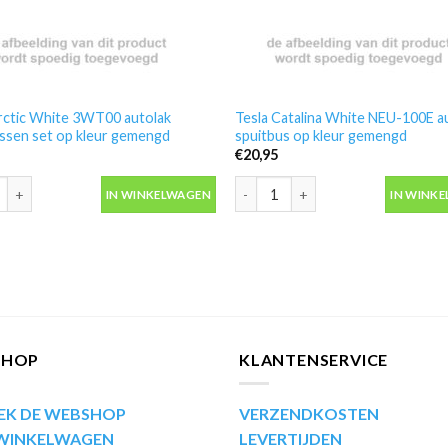
rctic White 3WT00 autolak
Tesla Catalina White NEU-100E a
ssen set op kleur gemengd
spuitbus op kleur gemengd
€
20,95
rctic White 3WT00 autolak spuitbussen set op kleur gemengd aantal
Tesla Catalina White NEU-100E au
IN WINKELWAGEN
IN WINK
SHOP
KLANTENSERVICE
EK DE WEBSHOP
VERZENDKOSTEN
 WINKELWAGEN
LEVERTIJDEN