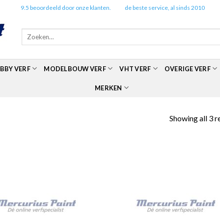
✔️
9.5 beoordeeld door onze klanten.
✔️
de beste service, al sinds 2010
Zoeken
naar:
BBY VERF
MODELBOUW VERF
VHT VERF
OVERIGE VERF
MERKEN
Showing all 3 r