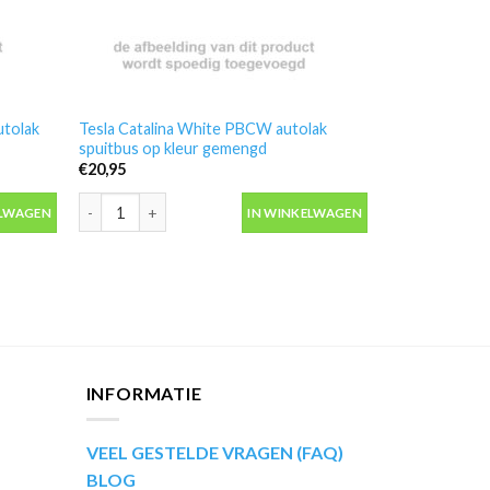
utolak
Tesla Catalina White PBCW autolak
spuitbus op kleur gemengd
€
20,95
tolak spuitbus op kleur gemengd aantal
Tesla Catalina White PBCW autolak spuitbus op kleur geme
ELWAGEN
IN WINKELWAGEN
INFORMATIE
VEEL GESTELDE VRAGEN (FAQ)
BLOG