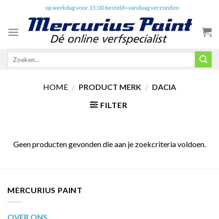
Skip
✔️
op werkdag voor 15:00 besteld=vandaag verzonden
to
content
Zoeken
naar:
HOME
/
PRODUCT MERK
/
DACIA
FILTER
Geen producten gevonden die aan je zoekcriteria voldoen.
MERCURIUS PAINT
OVER ONS