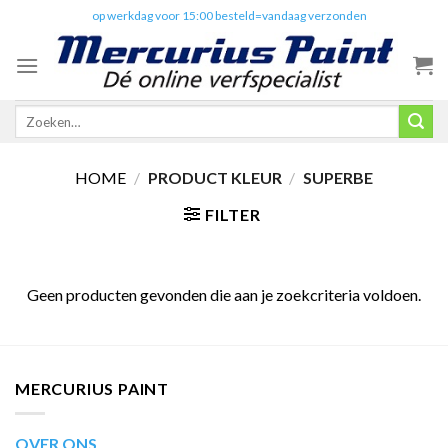
Skip
✔️
op werkdag voor 15:00 besteld=vandaag verzonden
to
content
Zoeken
naar:
HOME
/
PRODUCT KLEUR
/
SUPERBE
FILTER
Geen producten gevonden die aan je zoekcriteria voldoen.
MERCURIUS PAINT
OVER ONS