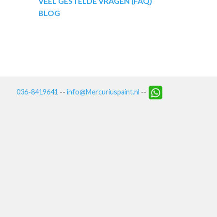
VEEL GESTELDE VRAGEN (FAQ)
BLOG
036-8419641
--
info@Mercuriuspaint.nl
--