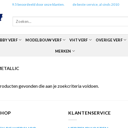
✔️
9.5 beoordeeld door onze klanten.
✔️
de beste service, al sinds 2010
Zoeken
naar:
BBY VERF
MODELBOUW VERF
VHT VERF
OVERIGE VERF
MERKEN
METALLIC
roducten gevonden die aan je zoekcriteria voldoen.
SHOP
KLANTENSERVICE