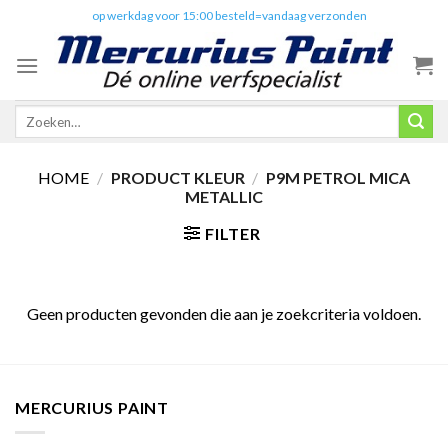
Skip
✔️
op werkdag voor 15:00 besteld=vandaag verzonden
to
content
Zoeken
naar:
HOME
/
PRODUCT KLEUR
/
P9M PETROL MICA
METALLIC
FILTER
Geen producten gevonden die aan je zoekcriteria voldoen.
MERCURIUS PAINT