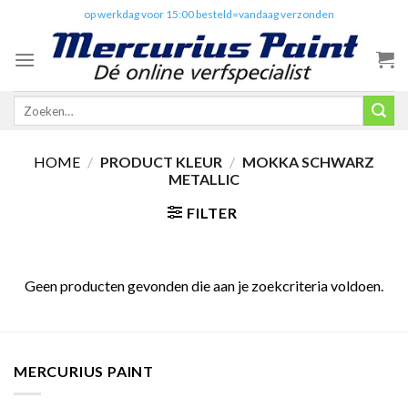
Skip
✔️
op werkdag voor 15:00 besteld=vandaag verzonden
to
content
Zoeken
naar:
HOME
/
PRODUCT KLEUR
/
MOKKA SCHWARZ
METALLIC
FILTER
Geen producten gevonden die aan je zoekcriteria voldoen.
MERCURIUS PAINT