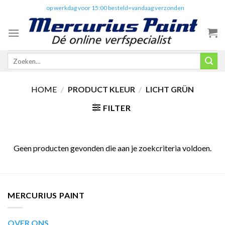
Skip
✔️
op werkdag voor 15:00 besteld=vandaag verzonden
to
content
Zoeken
naar:
HOME
/
PRODUCT KLEUR
/
LICHT GRÜN
FILTER
Geen producten gevonden die aan je zoekcriteria voldoen.
MERCURIUS PAINT
OVER ONS