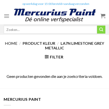
Skip
✔️
op werkdag voor 15:00 besteld=vandaag verzonden
to
content
Zoeken
naar:
HOME
/
PRODUCT KLEUR
/
LA7N LIMESTONE GREY
METALLIC
FILTER
Geen producten gevonden die aan je zoekcriteria voldoen.
MERCURIUS PAINT