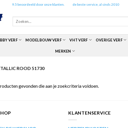
✔️
9.5 beoordeeld door onze klanten.
✔️
de beste service, al sinds 2010
Zoeken
naar:
BBY VERF
MODELBOUW VERF
VHT VERF
OVERIGE VERF
MERKEN
ALLIC ROOD 51730
roducten gevonden die aan je zoekcriteria voldoen.
SHOP
KLANTENSERVICE