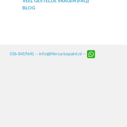
VEEL GESTELDE VRAGEN (FAQ)
BLOG
036-8419641
--
info@Mercuriuspaint.nl
--