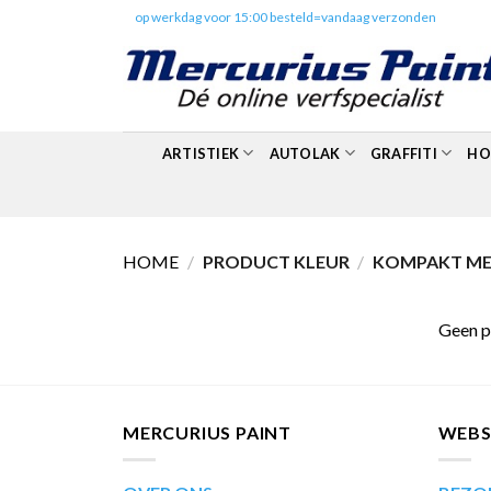
Skip
✔️
op werkdag voor 15:00 besteld=vandaag verzonden
to
content
ARTISTIEK
AUTOLAK
GRAFFITI
HO
HOME
/
PRODUCT KLEUR
/
KOMPAKT MET
Geen p
MERCURIUS PAINT
WEB