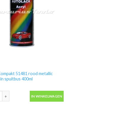
ompakt 51481 rood metallic
 in spuitbus 400ml
ompakt 51481 rood metallic autolak in spuitbus 400ml aantal
IN WINKELWAGEN