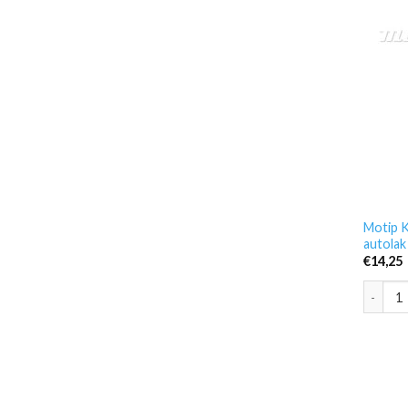
Motip K
autolak
€
14,25
Motip K