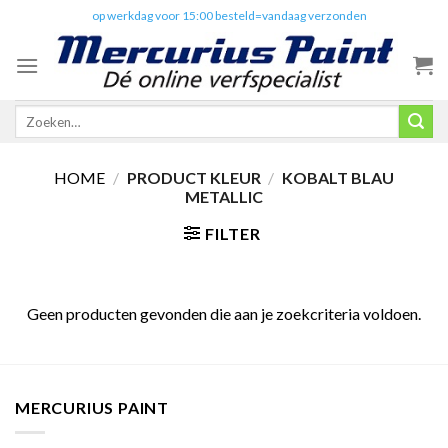
Skip
✔️
op werkdag voor 15:00 besteld=vandaag verzonden
to
content
Zoeken
naar:
HOME
/
PRODUCT KLEUR
/
KOBALT BLAU
METALLIC
FILTER
Geen producten gevonden die aan je zoekcriteria voldoen.
MERCURIUS PAINT