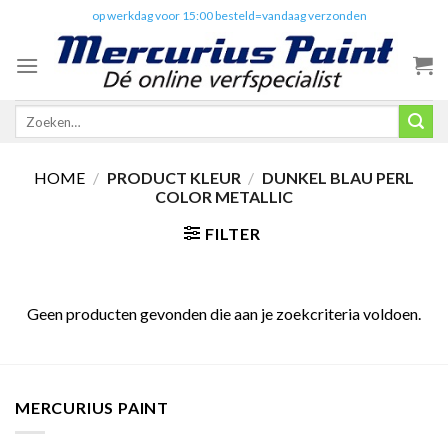
Skip
✔️
op werkdag voor 15:00 besteld=vandaag verzonden
to
content
Zoeken
naar:
HOME
/
PRODUCT KLEUR
/
DUNKEL BLAU PERL
COLOR METALLIC
FILTER
Geen producten gevonden die aan je zoekcriteria voldoen.
MERCURIUS PAINT