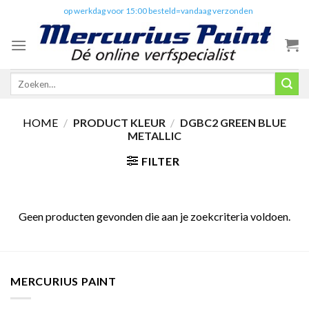
Skip
✔️
op werkdag voor 15:00 besteld=vandaag verzonden
to
content
Zoeken
naar:
HOME
/
PRODUCT KLEUR
/
DGBC2 GREEN BLUE
METALLIC
FILTER
Geen producten gevonden die aan je zoekcriteria voldoen.
MERCURIUS PAINT