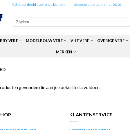
✔️
9.5 beoordeeld door onze klanten.
✔️
de beste service, al sinds 2010
Zoeken
naar:
BBY VERF
MODELBOUW VERF
VHT VERF
OVERIGE VERF
MERKEN
RED
roducten gevonden die aan je zoekcriteria voldoen.
SHOP
KLANTENSERVICE