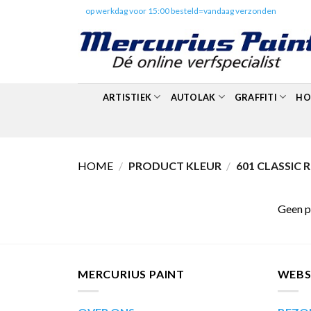
Skip
✔️
op werkdag voor 15:00 besteld=vandaag verzonden
to
content
ARTISTIEK
AUTOLAK
GRAFFITI
HO
HOME
/
PRODUCT KLEUR
/
601 CLASSIC 
Geen p
MERCURIUS PAINT
WEB