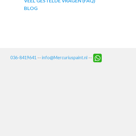
VEEL GESTELDE VRAGEN (FAQ)
BLOG
036-8419641
--
info@Mercuriuspaint.nl
--