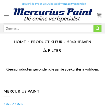
Skip
✔️
op werkdag voor 15:00 besteld=vandaag verzonden
to
content
Zoeken
naar:
HOME
/
PRODUCT KLEUR
/
5040 HEAVEN
FILTER
Geen producten gevonden die aan je zoekcriteria voldoen.
MERCURIUS PAINT
OVER ONS