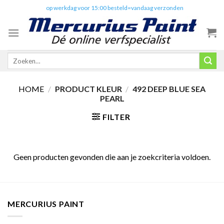
Skip
✔️
op werkdag voor 15:00 besteld=vandaag verzonden
to
content
Zoeken
naar:
HOME
/
PRODUCT KLEUR
/
492 DEEP BLUE SEA
PEARL
FILTER
Geen producten gevonden die aan je zoekcriteria voldoen.
MERCURIUS PAINT