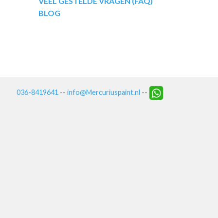
VEEL GESTELDE VRAGEN (FAQ)
BLOG
036-8419641
--
info@Mercuriuspaint.nl
--