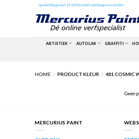
Skip
✔️
op werkdag voor 15:00 besteld=vandaag verzonden
to
content
ARTISTIEK
AUTOLAK
GRAFFITI
HO
HOME
/
PRODUCT KLEUR
/
481 COSMIC 
Geen p
MERCURIUS PAINT
WEB