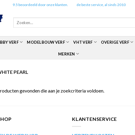
✔️
9.5 beoordeeld door onze klanten.
✔️
de beste service, al sinds 2010
Zoeken
naar:
BBY VERF
MODELBOUW VERF
VHT VERF
OVERIGE VERF
MERKEN
WHITE PEARL
roducten gevonden die aan je zoekcriteria voldoen.
SHOP
KLANTENSERVICE