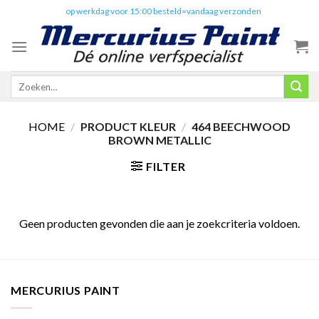
Skip
✔️
op werkdag voor 15:00 besteld=vandaag verzonden
to
content
Zoeken
naar:
HOME
/
PRODUCT KLEUR
/
464 BEECHWOOD
BROWN METALLIC
FILTER
Geen producten gevonden die aan je zoekcriteria voldoen.
MERCURIUS PAINT