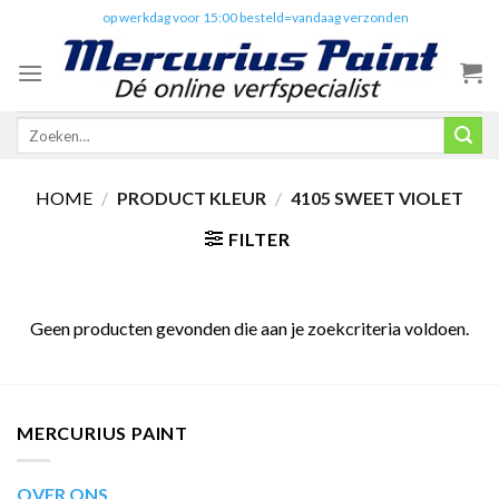
Skip
✔️
op werkdag voor 15:00 besteld=vandaag verzonden
to
content
Zoeken
naar:
HOME
/
PRODUCT KLEUR
/
4105 SWEET VIOLET
FILTER
Geen producten gevonden die aan je zoekcriteria voldoen.
MERCURIUS PAINT
OVER ONS