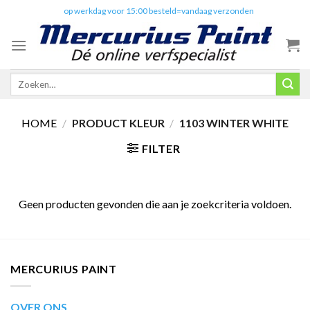
Skip
✔️
op werkdag voor 15:00 besteld=vandaag verzonden
to
content
Zoeken
naar:
HOME
/
PRODUCT KLEUR
/
1103 WINTER WHITE
FILTER
Geen producten gevonden die aan je zoekcriteria voldoen.
MERCURIUS PAINT
OVER ONS