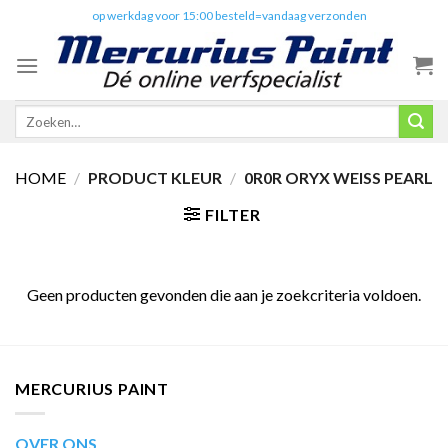
Skip
✔️
op werkdag voor 15:00 besteld=vandaag verzonden
to
content
Zoeken
naar:
HOME
/
PRODUCT KLEUR
/
0R0R ORYX WEISS PEARL
FILTER
Geen producten gevonden die aan je zoekcriteria voldoen.
MERCURIUS PAINT
OVER ONS